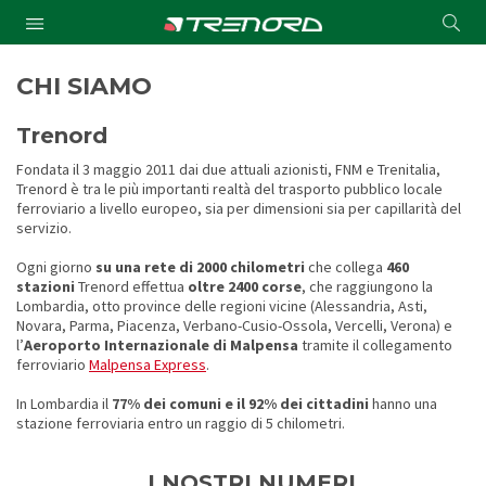
Cond
Submit
a
searc
CHI SIAMO
Trenord
Fondata il 3 maggio 2011 dai due attuali azionisti, FNM e Trenitalia,
Trenord è tra le più importanti realtà del trasporto pubblico locale
ferroviario a livello europeo, sia per dimensioni sia per capillarità del
servizio.
Ogni giorno
su una rete di 2000 chilometri
che collega
460
stazioni
Trenord effettua
oltre 2400 corse
, che raggiungono la
Lombardia, otto province delle regioni vicine (Alessandria, Asti,
Novara, Parma, Piacenza, Verbano-Cusio-Ossola, Vercelli, Verona) e
l’
Aeroporto Internazionale di Malpensa
tramite il collegamento
ferroviario
Malpensa Express
.
In Lombardia il
77% dei comuni e il 92% dei cittadini
hanno una
stazione ferroviaria entro un raggio di 5 chilometri.
I NOSTRI NUMERI