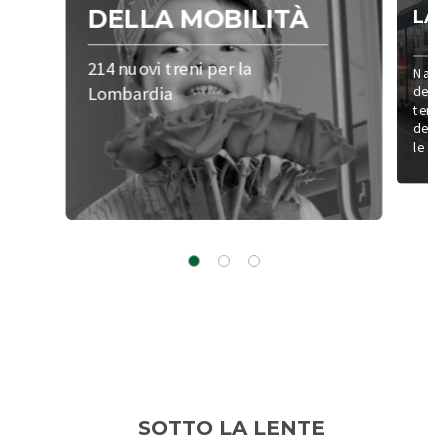
DELLA MOBILITÀ
LA
214 nuovi treni per la
Naviga
Lombardia
della 
territ
descri
le cur
SOTTO LA LENTE