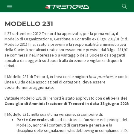
Cond
Submit
a
searc
MODELLO 231
Il 27 settembre 2012 Trenord ha approvato, per la prima volta, il
Modello di Organizzazione, Gestione e Controllo ex D.lgs. 231/01 (c.d.
Modello 231) finalizzato a prevenire la responsabilità amministrativa
della Società per alcuni reati espressamente previsti dal D.lgs. 231/01
se commessi nell'interesse o a vantaggio della Società da soggetti
apicali o da soggetti sottoposti alla direzione e vigilanza di questi
ultimi.
Il Modello 231 di Trenord, in linea con le migliori
best practices
e con le
Linee Guida delle associazioni di categoria, deve essere
costantemente aggiornato.
L'attuale Modello 231 di Trenord è stato approvato con
delibera del
Consiglio di Amministrazione di Trenord in data 18 giugno 2025
.
Il Modello 231, nella sua ultima versione, si compone di:
Parte Generale
volta ad illustrare la funzione ed i principi del
Modello, nonché i contenuti di carattere generale e la
disciplina delle segnalazioni whistleblowing in compliance al D.