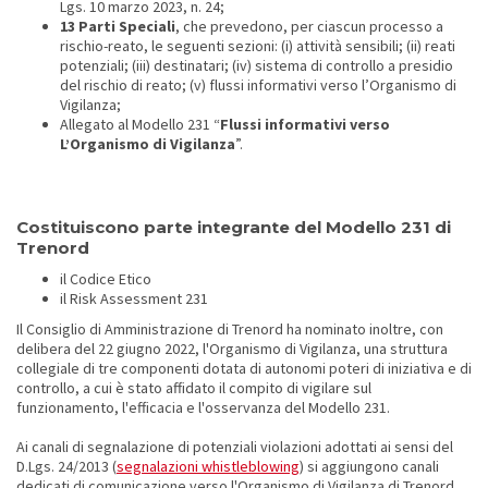
Lgs. 10 marzo 2023, n. 24;
13 Parti Speciali
, che prevedono, per ciascun processo a
rischio-reato, le seguenti sezioni: (i) attività sensibili; (ii) reati
potenziali; (iii) destinatari; (iv) sistema di controllo a presidio
del rischio di reato; (v) flussi informativi verso l’Organismo di
Vigilanza;
Allegato al Modello 231 “
Flussi informativi verso
L’Organismo di Vigilanza
”.
Costituiscono parte integrante del Modello 231 di
Trenord
il Codice Etico
il Risk Assessment 231
Il Consiglio di Amministrazione di Trenord ha nominato inoltre, con
delibera del 22 giugno 2022, l'Organismo di Vigilanza, una struttura
collegiale di tre componenti dotata di autonomi poteri di iniziativa e di
controllo, a cui è stato affidato il compito di vigilare sul
funzionamento, l'efficacia e l'osservanza del Modello 231.
Ai canali di segnalazione di potenziali violazioni adottati ai sensi del
D.Lgs. 24/2013 (
segnalazioni whistleblowing
) si aggiungono canali
dedicati di comunicazione verso l'Organismo di Vigilanza di Trenord