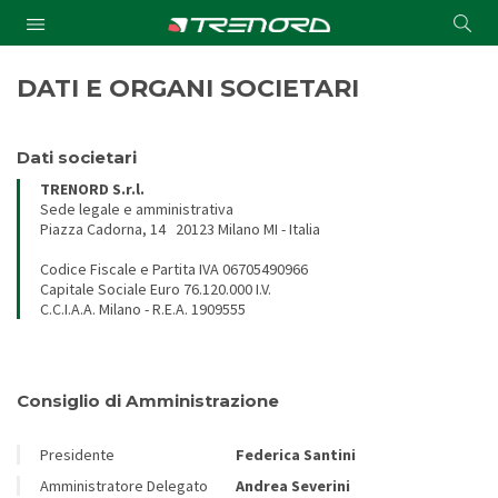
Cond
Submit
a
searc
DATI E ORGANI SOCIETARI
Dati societari
TRENORD S.r.l.
Sede legale e amministrativa
Piazza Cadorna, 14 20123 Milano MI - Italia
Codice Fiscale e Partita IVA 06705490966
Capitale Sociale Euro 76.120.000 I.V.
C.C.I.A.A. Milano - R.E.A. 1909555
Consiglio di Amministrazione
Presidente
Federica Santini
Amministratore Delegato
Andrea Severini