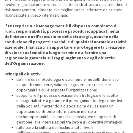
evolvere gradualmente verso un sistema strutturato e sistematico di
risk management, allineato alle migliori prassi adottate da aziende
riconosciute a livello internazionale.
L' Enterprise Risk Management è il disposto combinato di
ruoli, responsabilità, processi e procedure, applicati nella
definizione e nell'esecuzione della strategia, nonché nella
conduzione di progetti speciali e di qualsiasi normale attività
aziendale, finalizzati a supportare e proteggere la creazione
di valore sostenibile a lungo termine e a fornire una
ragionevole garanzia sul raggiungimento degli obiettivi
dell'Organizzazione.
Principali obiettivi
definire una metodologia e strumenti e modelli idonei allo
scopo di conoscere, valutare e governare i rischi e le
opportunità a cui è esposta l’Organizzazione;
supportare il processo decisionale strategico e le scelte
manageriali atte a garantire il perseguimento degli obiettivi
della Società, mettendo a disposizione dell’azienda un
opportuno contributo informativo in merito a
rischi/opportunità, alle possibili conseguenze opzioni di
gestione, alle interrelazioni tra loro e gli obiettivi strategici;
rafforzare la cultura del rischio a tutti i livelli
dell'Organizzazione, la consapevolezza in tema di scelte e di