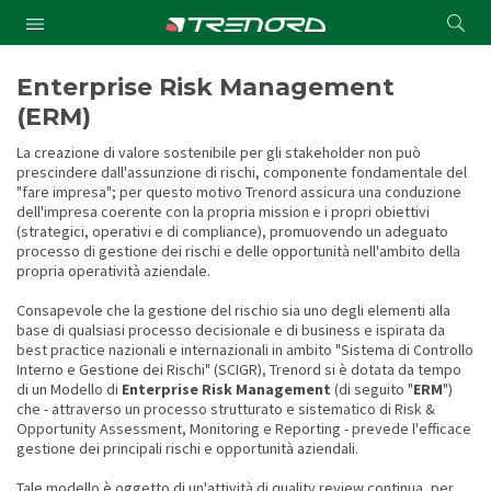
Cond
Submit
a
searc
Enterprise Risk Management
(ERM)
La creazione di valore sostenibile per gli stakeholder non può
prescindere dall'assunzione di rischi, componente fondamentale del
"fare impresa"; per questo motivo Trenord assicura una conduzione
dell'impresa coerente con la propria mission e i propri obiettivi
(strategici, operativi e di compliance), promuovendo un adeguato
processo di gestione dei rischi e delle opportunità nell'ambito della
propria operatività aziendale.
Consapevole che la gestione del rischio sia uno degli elementi alla
base di qualsiasi processo decisionale e di business e ispirata da
best practice nazionali e internazionali in ambito "Sistema di Controllo
Interno e Gestione dei Rischi" (SCIGR), Trenord si è dotata da tempo
di un Modello di
Enterprise Risk Management
(di seguito "
ERM
")
che - attraverso un processo strutturato e sistematico di Risk &
Opportunity Assessment, Monitoring e Reporting - prevede l'efficace
gestione dei principali rischi e opportunità aziendali.
Tale modello è oggetto di un'attività di quality review continua, per