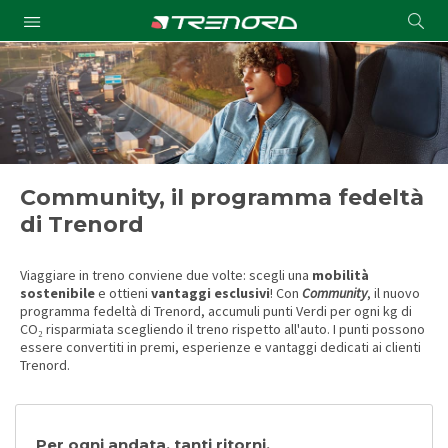
Cond
Submit
a
searc
Community, il programma fedeltà
di Trenord
Viaggiare in treno conviene due volte: scegli una
mobilità
sostenibile
e ottieni
vantaggi esclusivi
! Con
Community
, il nuovo
programma fedeltà di Trenord, accumuli punti Verdi per ogni kg di
CO₂ risparmiata scegliendo il treno rispetto all'auto. I punti possono
essere convertiti in premi, esperienze e vantaggi dedicati ai clienti
Trenord.
Per ogni andata, tanti ritorni.