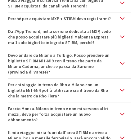
Posso viaggiare su servizi Trenitalia con biglietti
STIBM acquistati da canali web Trenord?
Perché per acquistare MXP + STIBM devo registrarmi?
Dall’App Trenord, nella sezione dedicata al MXP, vedo
che posso acquistare più biglietti Malpensa Express
ma 1 solo biglietto integrato STIBM, perché?
Devo andare da Milano a Turbigo. Posso prendere un
biglietto STIBM Mi1-Mi9 con il treno che parte da
Milano Cadorna, anche se passa da Saronno
(provincia di Varese)?
Per chi viaggia in treno da Rho a Milano con un
biglietto Mi1-Mi4 potrà utilizzare sia il treno da Rho
che la metro da Rho Fiera?
Faccio Monza-Milano in treno e non mi servono altri
mezzi, devo per forza acquistare un nuovo
abbonamento?
Il mio viaggio inizia fuori dall'area STIBM e arrivo a
Milano, ho un mensile ferroviario, sarà ancora valido