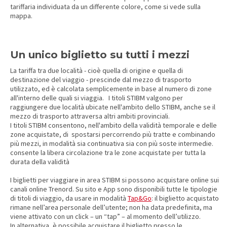
tariffaria individuata da un differente colore, come si vede sulla
mappa.
Un unico biglietto su tutti i mezzi
La tariffa tra due località - cioè quella di origine e quella di
destinazione del viaggio - prescinde dal mezzo di trasporto
utilizzato, ed è calcolata semplicemente in base al numero di zone
all'interno delle quali si viaggia. I titoli STIBM valgono per
raggiungere due località ubicate nell'ambito dello STIBM, anche se il
mezzo di trasporto attraversa altri ambiti provinciali.
I titoli STIBM consentono, nell'ambito della validità temporale e delle
zone acquistate, di spostarsi percorrendo più tratte e combinando
più mezzi, in modalità sia continuativa sia con più soste intermedie.
consente la libera circolazione tra le zone acquistate per tutta la
durata della validità
I biglietti per viaggiare in area STIBM si possono acquistare online sui
canali online Trenord. Su sito e App sono disponibili tutte le tipologie
di titoli di viaggio, da usare in modalità
Tap&Go
: il biglietto acquistato
rimane nell’area personale dell’utente; non ha data predefinita, ma
viene attivato con un click – un “tap” – al momento dell’utilizzo.
In alternativa, è possibile acquistare il biglietto presso le