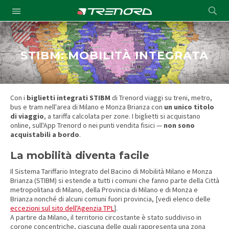
Cond
Submit
a
searc
STIBM: MOBILITÀ INTEGRATA
Con i
biglietti integrati STIBM
di Trenord viaggi su treni, metro,
bus e tram nell'area di Milano e Monza Brianza con
un unico titolo
di viaggio
, a tariffa calcolata per zone. I biglietti si acquistano
online, sull'App Trenord o nei punti vendita fisici —
non sono
acquistabili a bordo
.
La mobilità diventa facile
Il Sistema Tariffario Integrato del Bacino di Mobilità Milano e Monza
Brianza (STIBM) si estende a tutti i comuni che fanno parte della Città
metropolitana di Milano, della Provincia di Milano e di Monza e
Brianza nonché di alcuni comuni fuori provincia, [vedi elenco delle
eccezioni sul sito dell'Agenzia TPL
].
A partire da Milano, il territorio circostante è stato suddiviso in
corone concentriche, ciascuna delle quali rappresenta una zona