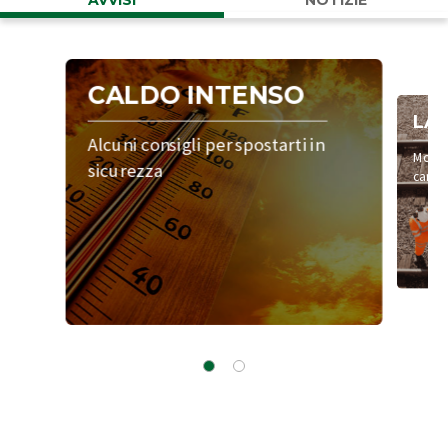
AVVISI
NOTIZIE
CALDO INTENSO
LAV
Alcuni consigli per spostarti in
Modifi
sicurezza
cantie