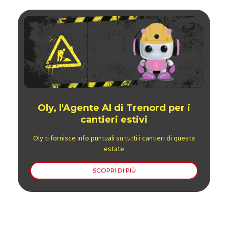
Oly, l'Agente AI di Trenord per i
cantieri estivi
Oly ti fornisce info puntuali su tutti i cantieri di questa
estate
SCOPRI DI PIÙ