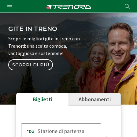
Cond
Submit
a
searc
GITE IN TRENO
Scopri le migliori gite in treno con
Trenord: una scelta comoda,
vantaggiosa e sostenibile!
SCOPRI DI PIÙ
Biglietti
Abbonamenti
Da