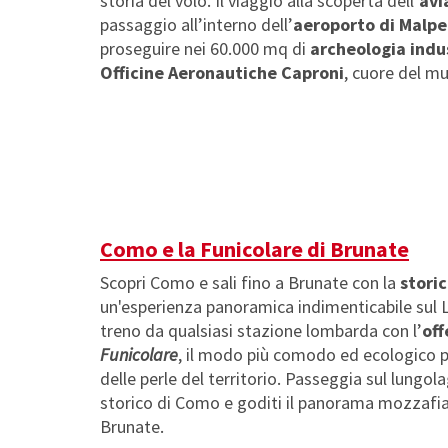
storia del volo. Il viaggio alla scoperta dell’
avi
passaggio all’interno dell’
aeroporto di Malp
proseguire nei 60.000 mq di
archeologia indu
Officine Aeronautiche Caproni
, cuore del m
Como e la Funicolare di Brunate
Scopri Como e sali fino a Brunate con la
storic
un'esperienza panoramica indimenticabile sul 
treno da qualsiasi stazione lombarda con l’
of
Funicolare
, il modo più comodo ed ecologico p
delle perle del territorio. Passeggia sul lungolag
storico di Como e goditi il panorama mozzafia
Brunate.