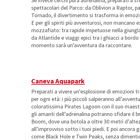
Se invece cerchi pura adrenalina, preparati a sfi
spettacolari del Parco: da Oblivion a Raptor, 
Tornado, il divertimento si trasforma in emozi
E per gli spiriti più avventurosi, non mancano 
mozzafiato: tra rapide impetuose nella giungl
da Atlantide e viaggi epici tra i ghiacci a bor
momento sarà un’avventura da raccontare.
Caneva Aquapark
Preparati a vivere un’esplosione di emozioni t
per ogni età: i più piccoli salperanno all’avventu
coloratissima Pirates Lagoon con il suo maes
gli amanti dell’adrenalina potranno sfidare il b
Boom, dove una botola a oltre 30 metri d’altez
all’improvviso sotto i tuoi piedi. E poi anco
come Black Hole e Twin Peaks, senza dimentica