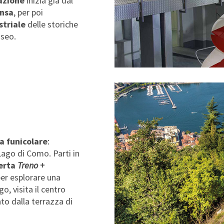
azione
inizia già dal
ensa
, per poi
striale
delle storiche
useo.
a funicolare
:
Lago di Como. Parti in
ferta
Treno +
er esplorare una
o, visita il centro
to dalla terrazza di