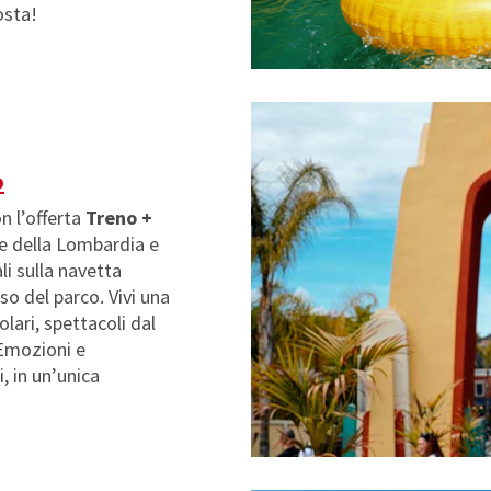
osta!
o
n l’offerta
Treno +
ne della Lombardia e
li sulla navetta
so del parco. Vivi una
lari, spettacoli dal
 Emozioni e
, in un’unica