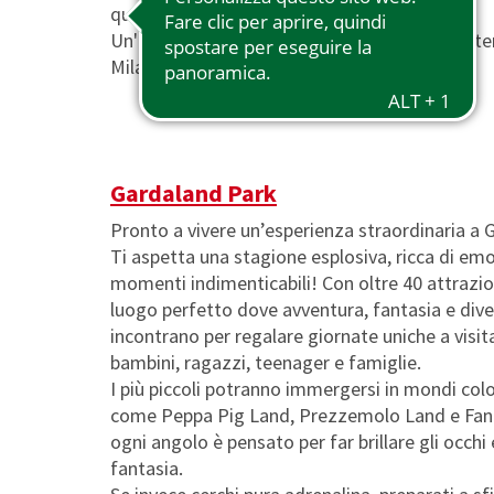
quartieri storici ai tuoi ritmi.
Un'unica soluzione di viaggio, comoda e sosteni
Milano senza stress.
Gardaland Park
Pronto a vivere un’esperienza straordinaria a
Ti aspetta una stagione esplosiva, ricca di emo
momenti indimenticabili! Con oltre 40 attrazion
luogo perfetto dove avventura, fantasia e dive
incontrano per regalare giornate uniche a visitat
bambini, ragazzi, teenager e famiglie.
I più piccoli potranno immergersi in mondi colo
come Peppa Pig Land, Prezzemolo Land e Fan
ogni angolo è pensato per far brillare gli occhi
fantasia.