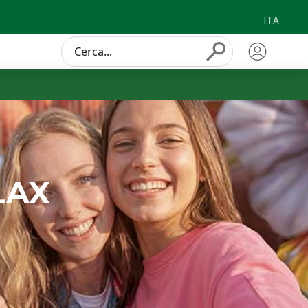
ITA
Conduct
Submit
a
search
LAX