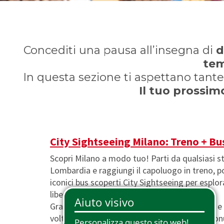
Phone Pass
Viaggiatori con disabilità
Arte e Cultura
Detrazioni
Tessera Io Viaggio
Supplemento Prima Classe
Malpensa Express
Carta Plus Lombardia
Concediti una pausa all’insegna di
d
tem
Biglietti Transfrontalieri
Trasporto biciclette
In questa sezione ti aspettano tant
Carte Regalo
Trasporto animali
Il tuo prossi
City Sightseeing Milano: Treno + Bu
Scopri Milano a modo tuo! Parti da qualsiasi s
Lombardia e raggiungi il capoluogo in treno, po
iconici bus scoperti City Sightseeing per esplora
libertà.
Grazie al servizio Hop On Hop Off, puoi salire e
volte che vuoi lungo il percorso, visitando mo