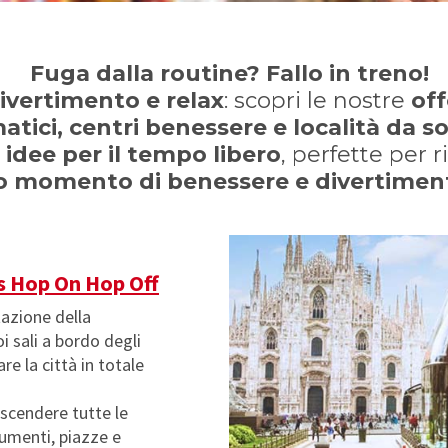
Fuga dalla routine? Fallo in treno!
ivertimento e relax
: scopri le nostre
off
atici, centri benessere
e località da 
e
idee per il tempo libero
, perfette per 
mo momento di benessere e divertiment
s Hop On Hop Off
tazione della
i sali a bordo degli
re la città in totale
 scendere tutte le
numenti, piazze e