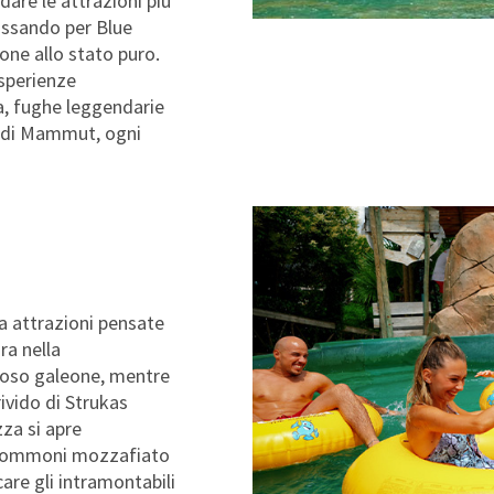
dare le attrazioni più
passando per Blue
one allo stato puro.
esperienze
a, fughe leggendarie
do di Mammut, ogni
ra attrazioni pensate
ra nella
toso galeone, mentre
rivido di Strukas
za si apre
ra gommoni mozzafiato
re gli intramontabili