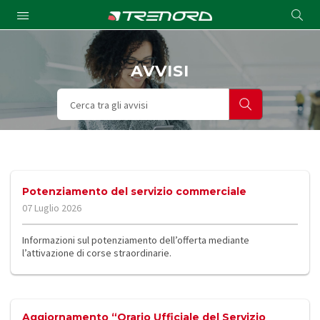
Cond
Submit
a
searc
AVVISI
Cerca tra gli avvisi
Potenziamento del servizio commerciale
07 Luglio 2026
Informazioni sul potenziamento dell’offerta mediante
l’attivazione di corse straordinarie.
Aggiornamento “Orario Ufficiale del Servizio