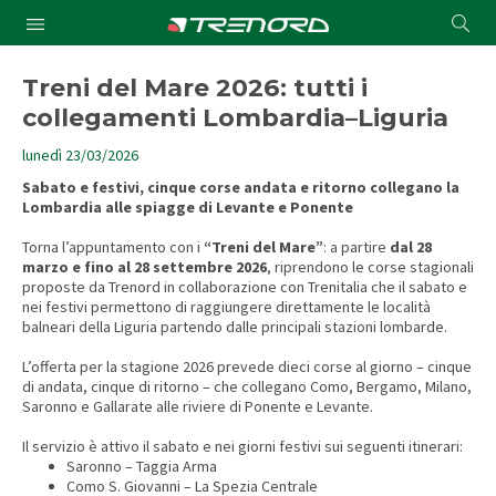
Cond
Submit
a
searc
Treni del Mare 2026: tutti i
collegamenti Lombardia–Liguria
lunedì 23/03/2026
Sabato e festivi, cinque corse andata e ritorno collegano la
Lombardia alle spiagge di Levante e Ponente
Torna l’appuntamento con i
“Treni del Mare”
: a partire
dal 28
marzo e fino al 28 settembre 2026
, riprendono le corse stagionali
proposte da Trenord in collaborazione con Trenitalia che il sabato e
nei festivi permettono di raggiungere direttamente le località
balneari della Liguria partendo dalle principali stazioni lombarde.
L’offerta per la stagione 2026 prevede dieci corse al giorno – cinque
di andata, cinque di ritorno – che collegano Como, Bergamo, Milano,
Saronno e Gallarate alle riviere di Ponente e Levante.
Il servizio è attivo il sabato e nei giorni festivi sui seguenti itinerari:
Saronno – Taggia Arma
Como S. Giovanni – La Spezia Centrale