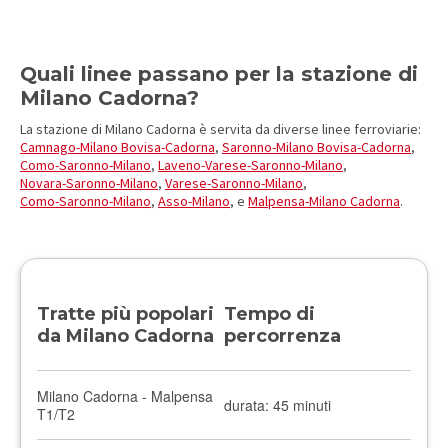
Quali linee passano per la stazione di
Milano Cadorna?
La stazione di Milano Cadorna è servita da diverse linee ferroviarie:
Camnago-Milano Bovisa-Cadorna
,
Saronno-Milano Bovisa-Cadorna
,
Como-Saronno-Milano
,
Laveno-Varese-Saronno-Milano
,
Novara-Saronno-Milano
,
Varese-Saronno-Milano
,
Como-Saronno-Milano
,
Asso-Milano
, e
Malpensa-Milano Cadorna
.
Tratte più popolari
Tempo di
da Milano Cadorna
percorrenza
Milano Cadorna - Malpensa
durata: 45 minuti
T1/T2