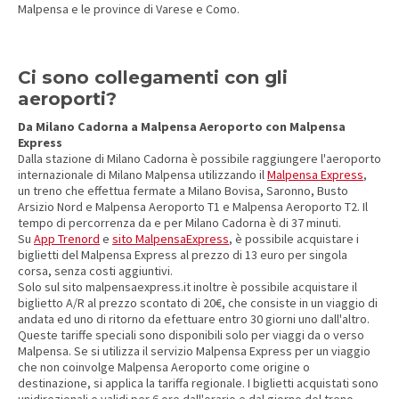
Malpensa e le province di Varese e Como.
Ci sono collegamenti con gli
aeroporti?
Da Milano Cadorna a Malpensa Aeroporto con Malpensa
Express
Dalla stazione di Milano Cadorna è possibile raggiungere l'aeroporto
internazionale di Milano Malpensa utilizzando il
Malpensa Express
,
un treno che effettua fermate a Milano Bovisa, Saronno, Busto
Arsizio Nord e Malpensa Aeroporto T1 e Malpensa Aeroporto T2. Il
tempo di percorrenza da e per Milano Cadorna è di 37 minuti.
Su
App Trenord
e
sito MalpensaExpress
, è possibile acquistare i
biglietti del Malpensa Express al prezzo di 13 euro per singola
corsa, senza costi aggiuntivi.
Solo sul sito malpensaexpress.it inoltre è possibile acquistare il
biglietto A/R al prezzo scontato di 20€, che consiste in un viaggio di
andata ed uno di ritorno da efettuare entro 30 giorni uno dall'altro.
Queste tariffe speciali sono disponibili solo per viaggi da o verso
Malpensa. Se si utilizza il servizio Malpensa Express per un viaggio
che non coinvolge Malpensa Aeroporto come origine o
destinazione, si applica la tariffa regionale. I biglietti acquistati sono