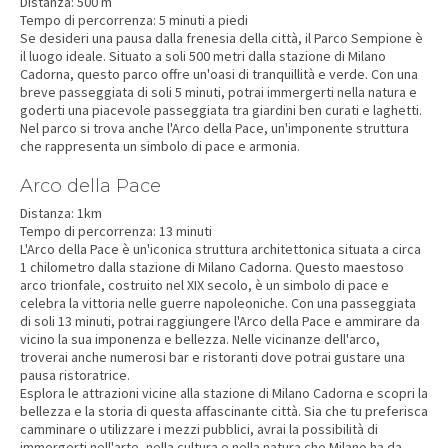
Distanza: 500 m
Tempo di percorrenza: 5 minuti a piedi
Se desideri una pausa dalla frenesia della città, il Parco Sempione è
il luogo ideale. Situato a soli 500 metri dalla stazione di Milano
Cadorna, questo parco offre un'oasi di tranquillità e verde. Con una
breve passeggiata di soli 5 minuti, potrai immergerti nella natura e
goderti una piacevole passeggiata tra giardini ben curati e laghetti.
Nel parco si trova anche l'Arco della Pace, un'imponente struttura
che rappresenta un simbolo di pace e armonia.
Arco della Pace
Distanza: 1km
Tempo di percorrenza: 13 minuti
L'Arco della Pace è un'iconica struttura architettonica situata a circa
1 chilometro dalla stazione di Milano Cadorna. Questo maestoso
arco trionfale, costruito nel XIX secolo, è un simbolo di pace e
celebra la vittoria nelle guerre napoleoniche. Con una passeggiata
di soli 13 minuti, potrai raggiungere l'Arco della Pace e ammirare da
vicino la sua imponenza e bellezza. Nelle vicinanze dell'arco,
troverai anche numerosi bar e ristoranti dove potrai gustare una
pausa ristoratrice.
Esplora le attrazioni vicine alla stazione di Milano Cadorna e scopri la
bellezza e la storia di questa affascinante città. Sia che tu preferisca
camminare o utilizzare i mezzi pubblici, avrai la possibilità di
immergerti nell'arte, nella cultura e nella natura che Milano ha da