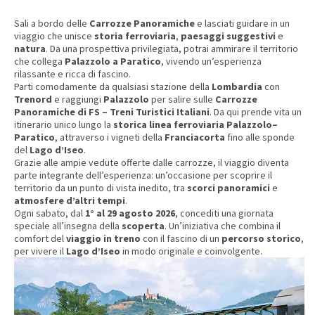
Sali a bordo delle
Carrozze Panoramiche
e lasciati guidare in un
viaggio che unisce
storia ferroviaria
,
paesaggi suggestivi
e
natura
. Da una prospettiva privilegiata, potrai ammirare il territorio
che collega
Palazzolo a Paratico
, vivendo un’esperienza
rilassante e ricca di fascino.
Parti comodamente da qualsiasi stazione della
Lombardia
con
Trenord
e raggiungi
Palazzolo
per salire sulle
Carrozze
Panoramiche di FS – Treni Turistici Italiani
. Da qui prende vita un
itinerario unico lungo la
storica linea ferroviaria Palazzolo–
Paratico
, attraverso i vigneti della
Franciacorta
fino alle sponde
del
Lago d’Iseo
.
Grazie alle ampie vedute offerte dalle carrozze, il viaggio diventa
parte integrante dell’esperienza: un’occasione per scoprire il
territorio da un punto di vista inedito, tra
scorci panoramici
e
atmosfere d’altri tempi
.
Ogni sabato, dal
1° al 29 agosto 2026
, concediti una giornata
speciale all’insegna della
scoperta
. Un’iniziativa che combina il
comfort del
viaggio in treno
con il fascino di un
percorso storico
,
per vivere il
Lago d’Iseo
in modo originale e coinvolgente.