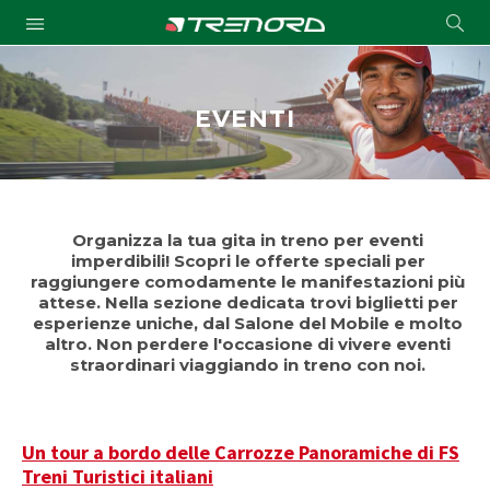
Cond
Submit
a
searc
EVENTI
Organizza la tua gita in treno per eventi
imperdibili! Scopri le offerte speciali per
raggiungere comodamente le manifestazioni più
attese. Nella sezione dedicata trovi
biglietti per
esperienze uniche
, dal Salone del Mobile e molto
altro. Non perdere l'occasione di vivere eventi
straordinari
viaggiando in treno
con noi.
Un tour a bordo delle Carrozze Panoramiche di FS
Treni Turistici italiani