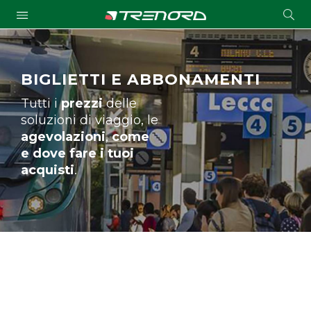
Cond
Submit
a
searc
BIGLIETTI E ABBONAMENTI
Tutti i
prezzi
delle
soluzioni di viaggio, le
agevolazioni
,
come
e dove fare i tuoi
acquisti
.