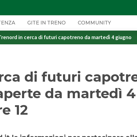
TENZA
GITE IN TRENO
COMMUNITY
Trenord in cerca di futuri capotreno da martedì 4 giugno
O
 BELLO DI TRENORD
IDE
DOVE ACQUISTARE
INFOMOBILITÀ
SUPPORTO
TRENORD PER L'IMPRESA
rca di futuri capotr
bane
icoli
nely Planet
Tempo reale
Assistenza viaggiatori con
Acquista online
B2B Mobility
disabilità
WhatsApp
aperte da martedì 4
App Trenord
Contatti
e
re 12
Biglietterie e Rivendite
P
Pay&Go