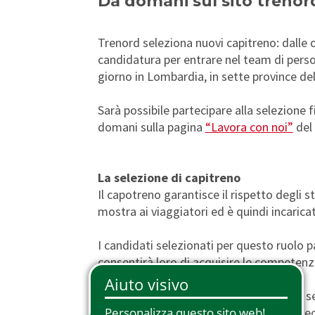
Da domani sul sito trenord
Phone Pass
Viaggiatori con disabilità
Arte e Cultura
Detrazioni
Tessera Io Viaggio
Supplemento Prima Classe
Trenord seleziona nuovi capitreno: dalle o
candidatura per entrare nel team di perso
Malpensa Express
Carta Plus Lombardia
giorno in Lombardia, in sette province de
Biglietti Transfrontalieri
Trasporto biciclette
Sarà possibile partecipare alla selezione 
Carte Regalo
Trasporto animali
domani sulla pagina
“Lavora con noi”
del 
La selezione di capitreno
Il capotreno garantisce il rispetto degli s
mostra ai viaggiatori ed è quindi incarica
I candidati selezionati per questo ruolo 
consentirà loro di acquisire le competenz
Al termine del corso, che avrà durata di se
un periodo di tirocinio. Sono passaggi nec