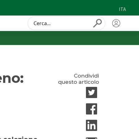
ITA
Conduct
Submit
a
search
eno:
Condividi
questo articolo