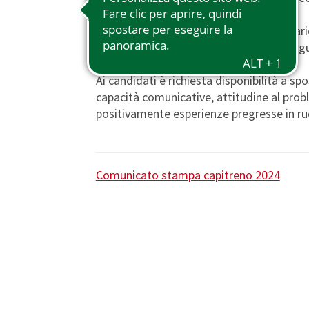
Per partecipare alla selezione è necessari
richiede una buona padronanza della lingua
Ai candidati è richiesta disponibilità a spo
capacità comunicative, attitudine al prob
positivamente esperienze pregresse in ruol
Comunicato stampa capitreno 2024