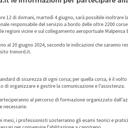
.it le informazioni per partecipare all
re 12 di domani, martedì 4 giugno, sarà possibile inoltrare l
nale responsabile del servizio a bordo delle oltre 2200 corse
lle regioni vicine e sul collegamento aeroportuale Malpensa 
fino al 20 giugno 2024, secondo le indicazioni che saranno res
sito trenord.it.
tandard di sicurezza di ogni corsa; per quella corsa, è il volto
to di organizzare e gestire la comunicazione e l’assistenza.
parteciperanno al percorso di formazione organizzato dall’az
e necessarie.
i mesi, i professionisti sosterranno gli esami teorici e prati
essari per conseguire l’abilitazione a capotreno.