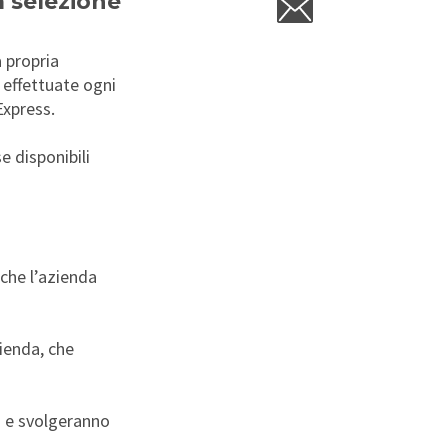
a selezione
a propria
 effettuate ogni
Express.
e disponibili
 che l’azienda
ienda, che
ci e svolgeranno