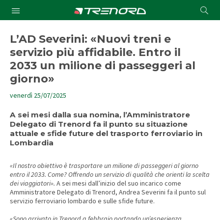
Cond
Submit
a
searc
L’AD Severini: «Nuovi treni e
servizio più affidabile. Entro il
2033 un milione di passeggeri al
giorno»
venerdì 25/07/2025
A sei mesi dalla sua nomina, l’Amministratore
Delegato di Trenord fa il punto su situazione
attuale e sfide future del trasporto ferroviario in
Lombardia
«Il nostro obiettivo è trasportare un milione di passeggeri al giorno
entro il 2033. Come? Offrendo un servizio di qualità che orienti la scelta
dei viaggiatori».
A sei mesi dall’inizio del suo incarico come
Amministratore Delegato di Trenord, Andrea Severini fa il punto sul
servizio ferroviario lombardo e sulle sfide future.
«Sono arrivato in Trenord a febbraio portando un’esperienza