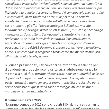
consolidata in diversi settori industriali. Sono un uomo “di numeri”. Fin
dall’inizio ho guardato ai numeri con uno scopo: orientare sempre più
l’azienda alla qualità del servizio. Trenord è consapevole che i cittadini
e le comunità, di cui facciamo parte, si aspettano un servizio
eccellente: l’azienda è focalizzata sull’efficacia azioni e monitora
costantemente gli effetti più rilevante per i clienti. Un metodo
fondamentale per raggiungere obiettivi precisi, misurabili, secondo gli
indirizzi di un Contratto di Servizio molto sfidante, che mira a
realizzare un sistema ferroviario lombardo innovativo, smart,
sostenibile. Un esempio? Oggi trasportiamo ogni giorno 760mila
passeggeri; entro il 2033 dovremo crescere per arrivare a un milione.
Come? Convincendoli a scegliere il treno come strumento di mobilità
affidabile, confortevole, sicuro».
Su questi presupposti, l’AD Severini ha introdotto in azienda per i
dipendenti un progetto incentivante sulla retribuzione variabile
mirato alla qualità:
«I parametri monitorati sono la puntualità nelle ore
di punta e la regolarità del servizio. Su questi due aspetti ci siamo
posti – anche fra manager, io per primo – obiettivi precisi, che per il
primo semestre di quest’anno sono stati raggiunti, con un buon
margine in termini di puntualità».
Il primo semestre 2025
Nel primo semestre 2025 sono circolati 380mila treni su cui hanno
viaggiato 105 milioni di viaggiatori, cioè circa 2 in più rispetto allo