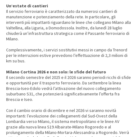
Un’estate di cantieri
Il servizio ferroviario è caratterizzato da numerosi cantieri di
manutenzione e potenziamento della rete. In particolare, gli
interventi più impattanti riguardano le linee che collegano Milano alla
Valtellina, alla Liguria, a Domodossola. Inoltre, da lunedì 28 luglio
chiuderà un’infrastruttura strategica come il Passante ferroviario di
Milano.
Complessivamente, i servizi sostitutivi messi in campo da Trenord
per le interruzioni estive prevedono l’effettuazione di 2,3 milioni di
km su bus.
Milano Cortina 2026 e non solo: le sfide del futuro
Il secondo semestre del 2025 e il 2026 saranno periodi ricchi di sfide
e opportunità per il trasporto ferroviario. Da settembre la linea
Brescia-Iseo-Edolo vedrà l’attivazione del nuovo collegamento
suburbano S31, che potenzierà significativamente l’offerta fra
Brescia e Iseo.
Con il cambio orario di dicembre e nel 2026 vi saranno novità
importanti: l’evoluzione dei collegamenti dal Sud-Ovest della
Lombardia verso Milano, il sistema metropolitano e le linee AV
grazie alla nuova linea S19 Albairate-Milano Rogoredo e al
prolungamento della Milano-Mortara-Alessandria a Rogoredo. Verrà