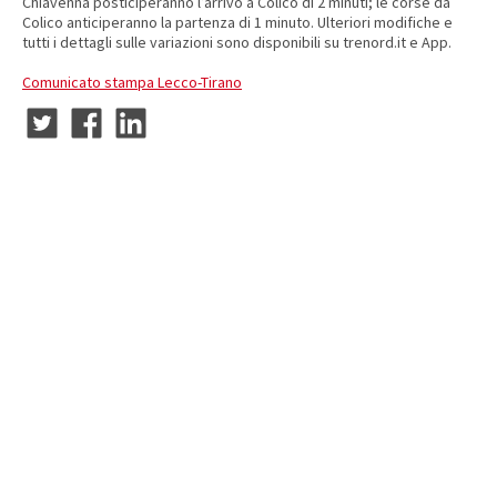
Chiavenna posticiperanno l’arrivo a Colico di 2 minuti; le corse da
Colico anticiperanno la partenza di 1 minuto. Ulteriori modifiche e
tutti i dettagli sulle variazioni sono disponibili su trenord.it e App.
Comunicato stampa Lecco-Tirano