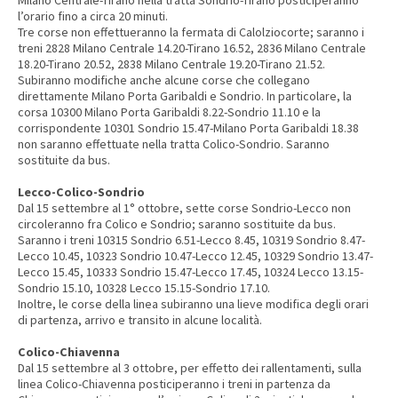
Milano Centrale-Tirano nella tratta Sondrio-Tirano posticiperanno
l’orario fino a circa 20 minuti.
Tre corse non effettueranno la fermata di Calolziocorte; saranno i
treni 2828 Milano Centrale 14.20-Tirano 16.52, 2836 Milano Centrale
18.20-Tirano 20.52, 2838 Milano Centrale 19.20-Tirano 21.52.
Subiranno modifiche anche alcune corse che collegano
direttamente Milano Porta Garibaldi e Sondrio. In particolare, la
corsa 10300 Milano Porta Garibaldi 8.22-Sondrio 11.10 e la
corrispondente 10301 Sondrio 15.47-Milano Porta Garibaldi 18.38
non saranno effettuate nella tratta Colico-Sondrio. Saranno
sostituite da bus.
Lecco-Colico-Sondrio
Dal 15 settembre al 1° ottobre, sette corse Sondrio-Lecco non
circoleranno fra Colico e Sondrio; saranno sostituite da bus.
Saranno i treni 10315 Sondrio 6.51-Lecco 8.45, 10319 Sondrio 8.47-
Lecco 10.45, 10323 Sondrio 10.47-Lecco 12.45, 10329 Sondrio 13.47-
Lecco 15.45, 10333 Sondrio 15.47-Lecco 17.45, 10324 Lecco 13.15-
Sondrio 15.10, 10328 Lecco 15.15-Sondrio 17.10.
Inoltre, le corse della linea subiranno una lieve modifica degli orari
di partenza, arrivo e transito in alcune località.
Colico-Chiavenna
Dal 15 settembre al 3 ottobre, per effetto dei rallentamenti, sulla
linea Colico-Chiavenna posticiperanno i treni in partenza da