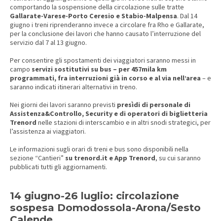
comportando la sospensione della circolazione sulle tratte
Gallarate-Varese-Porto Ceresio e Stabio-Malpensa
. Dal 14
giugno i treni riprenderanno invece a circolare fra Rho e Gallarate,
per la conclusione dei lavori che hanno causato l’interruzione del
servizio dal 7 al 13 giugno.
Per consentire gli spostamenti dei viaggiatori saranno messi in
campo
servizi sostitutivi su bus – per 457mila km
programmati, fra interruzioni già in corso e al via nell’area
– e
saranno indicati itinerari alternativi in treno.
Nei giorni dei lavori saranno previsti
presìdi di personale di
Assistenza&Controllo, Security e di operatori di biglietteria
Trenord
nelle stazioni di interscambio e in altri snodi strategici, per
l’assistenza ai viaggiatori.
Le informazioni sugli orari di treni e bus sono disponibili nella
sezione “Cantieri”
su trenord.it e App Trenord
, su cui saranno
pubblicati tutti gli aggiornamenti.
14 giugno-26 luglio: circolazione
sospesa Domodossola-Arona/Sesto
Calende