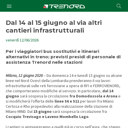
Cond
Submit
a
searc
Dal 14 al 15 giugno al via altri
cantieri infrastrutturali
venerdì 12/06/2026
Per i viaggiatori bus sostitutivi e itinerari
alternativi in treno; previsti presìdi di personale di
assistenza Trenord nelle stazioni
Milano, 12 giugno 2026
– Da domenica 14 e lunedì 15 giugno su alcune
linee nel Nord Ovest della Lombardia prenderanno il via lavori
infrastrutturali sulle reti ferroviarie a opera di RFI e FERROVIENORD,
che comporteranno modifiche al servizio. In particolare,
dal 14
giugno
sarà sospesa la circolazione
fra Domodossola e Arona
e
si modificherà l’offerta delle
linee S6 e S11
per lavori fra Milano
Certosa e Rho propedeutici alla realizzazione della stazione di
Milano MIND. Dal
15 giugno
sarà sospesa la circolazione fra
Cocquio Trevisago e Laveno Mombello Lago
.
I cantieri si aggiungeranno a quelli già in corso nell’area, che stanno