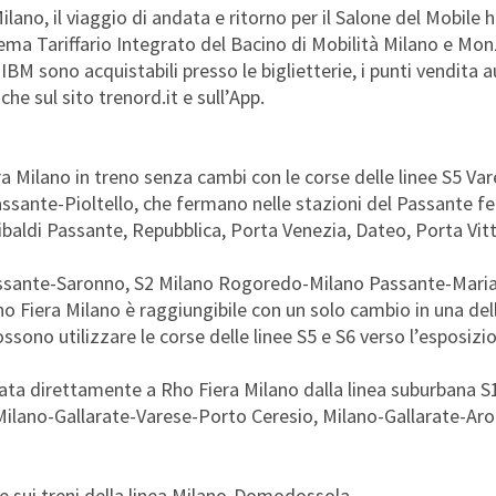
Milano, il viaggio di andata e ritorno per il Salone del Mobile 
stema Tariffario Integrato del Bacino di Mobilità Milano e Mo
IBM sono acquistabili presso le biglietterie, i punti vendita a
he sul sito trenord.it e sull’App.
ra Milano in treno senza cambi con le corse delle linee S5 Va
sante-Pioltello, che fermano nelle stazioni del Passante fer
ibaldi Passante, Repubblica, Porta Venezia, Dateo, Porta Vitto
o Passante-Saronno, S2 Milano Rogoredo-Milano Passante-Mar
o Fiera Milano è raggiungibile con un solo cambio in una dell
ssono utilizzare le corse delle linee S5 e S6 verso l’esposizi
gata direttamente a Rho Fiera Milano dalla linea suburbana S
Milano-Gallarate-Varese-Porto Ceresio, Milano-Gallarate-Aro
ne sui treni della linea Milano-Domodossola.