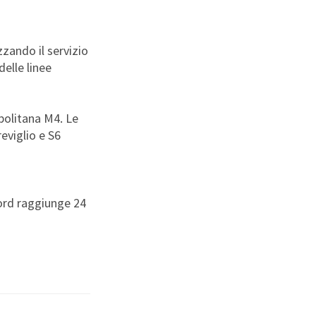
zzando il servizio
elle linee
politana M4. Le
eviglio e S6
nord raggiunge 24