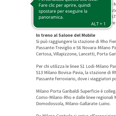
Per chi parte dalle stazioni nella città di 
4,40 euro acquistando il biglietto del Si
(STIBM) per le zone Mi1-Mi3. I biglietti ST
emettitrici automatiche di Trenord, oltre c
In treno al Salone del Mobile
Si può raggiungere la stazione di Rho Fie
Passante-Treviglio e S6 Novara-Milano Pas
Certosa, Villapizzone, Lancetti, Porta Gar
Per chi utilizza le linee S1 Lodi-Milan
S13 Milano Bovisa-Pavia, la stazione di Rh
Passante ferroviario, dove i viaggiatori po
Milano Porta Garibaldi Superficie è colle
Como-Milano-Rho e dalle linee regionali 
Domodossola, Milano-Gallarate-Luino.
Da Milano Centrale si arriva all’esposizio