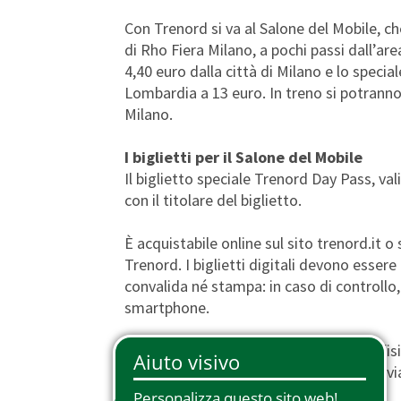
Phone Pass
Viaggiatori con disabilità
Arte e Cultura
Detrazioni
Con Trenord si va al Salone del Mobile, ch
Tessera Io Viaggio
Supplemento Prima Classe
di Rho Fiera Milano, a pochi passi dall’area
4,40 euro dalla città di Milano e lo speci
Malpensa Express
Carta Plus Lombardia
Lombardia a 13 euro. In treno si potranno 
Milano.
Biglietti Transfrontalieri
Trasporto biciclette
Carte Regalo
Trasporto animali
I biglietti per il Salone del Mobile
Il biglietto speciale Trenord Day Pass, val
con il titolare del biglietto.
È acquistabile online sul sito trenord.it o s
Trenord. I biglietti digitali devono esser
convalida né stampa: in caso di controllo,
smartphone.
Chi compera il biglietto presso i canali fis
dovrà essere poi convalidato prima del viag