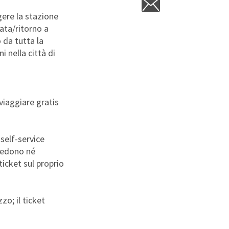
gere la stazione
data/ritorno a
 da tutta la
 nella città di
 viaggiare gratis
 self-service
hiedono né
ticket sul proprio
zo; il ticket