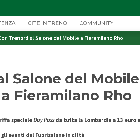
TENZA
GITE IN TRENO
COMMUNITY
Con Trenord al Salone del Mobile a Fieramilano Rho
O
 BELLO DI TRENORD
IDE
DOVE ACQUISTARE
INFOMOBILITÀ
SUPPORTO
TRENORD PER L'IMPRESA
l Salone del Mobile
bane
icoli
nely Planet
Tempo reale
Assistenza viaggiatori con
Acquista online
B2B Mobility
disabilità
WhatsApp
le a Fieramilano Rho
App Trenord
Contatti
e
Biglietterie e Rivendite
P
riffa speciale
Day Pass
da tutta la Lombardia a 13 euro a
Pay&Go
gli eventi del Fuorisalone in città