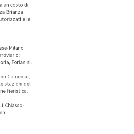
ha un costo di
nza Brianza
utorizzati e le
rese-Milano
roviario:
ria, Forlanini.
iano Comense,
e stazioni del
one fieristica.
11 Chiasso-
na-