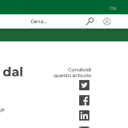
ITA
Conduct
Submit
a
search
 dal
Condividi
questo articolo
/r