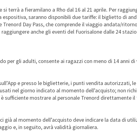
e si terrà a fieramilano a Rho dal 16 al 21 aprile. Per raggiun
 espositiva, saranno disponibili due tariffe: il biglietto di an
ale Trenord Day Pass, che comprende il viaggio andata/ritorno
raggiungere anche gli eventi del Fuorisalone dalle 24 stazioni
ido per gli adulti, consente ai ragazzi con meno di 14 anni di
ull’App e presso le biglietterie, i punti vendita autorizzati, le
e usati nel giorno indicato al momento dell’acquisto; non ric
 è sufficiente mostrare al personale Trenord direttamente il 
ici già al momento dell’acquisto deve indicare la data di utiliz
gio e, in seguito, avrà validità giornaliera.