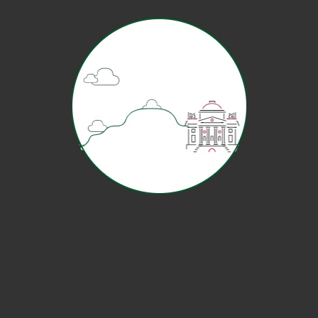
Ulteriori informazioni sugli itinerari alternativi per
raggiungere le stazioni metropolitane interessate
dall’interruzione sono disponibili sul sito di ATM:
www.atm.it/it/ViaggiaConNoi/InfoTraffico/Pagine/M2_8e9ago
sto.aspx
Vedi informazioni precedenti
AVVISI
Ultimo aggiornamento: 31/07/2026 12:52
31/07/2026 12:52
Si informa la Gentile Clientela che, dal 3 agosto 2026, il
punto di fermata degli autobus sostitutivi a Bressana
Bottarone, sarà spostato per i due sensi di marcia in Via
Dante Alighieri, rispettivamente presso il n. civico 37 e 88:
www.trenord.it/fileadmin/contenuti/TRENORD/3-
News/Trenord_Informa/Avvisi/2026/AvvisoTrenord_2026_16
5_Ferm._Bus_Bressana_Bottarone.pdf?
_gl=1*x4bkh9*_up*MQ..*_ga*Mzk1NTk5NTI5LjE3ODU1MDIxNT
k.*_ga_CFQRRL9CP6*czE3ODU1MDIxNTgkbzEkZzEkdDE3OD
U1MDIxNjIkajU2JGwwJGgw