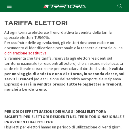
Cond
Submit
a
searc
TARIFFA ELETTORI
Ad ogni tornata elettorale Trenord attiva la vendita della tariffa
speciale elettori -TUR60%.
Per usufruire delle agevolazioni, gli elettori dovranno esibire un
documento di identificazione personale e la tessera elettorale o una
dichiarazione sostitutiva
.
Si rammenta che tale tariffa, riservata agli elettori residenti sul
territorio nazionale (e residenti all'estero) che si recano nelle località
sede elettorale di iscrizione per esercitarvi il diritto di voto, è
valida
per un viaggio di andata e uno di ritorno, in seconda classe, sui
servizi Trenord
(ad esclusione del servizio aeroportuale Malpensa
Express)
e sarà in vendita presso tutte le biglietterie Trenord,
nonché a bordo treno.
PERIODI DI EFFETTUAZIONE DEI VIAGGI DEGLI ELETTORI:
BIGLIETTI PER ELETTORI RESIDENTI NEL TERRITORIO NAZIONALE E
PROVENIENTI DALL’ESTERO
I biglietti per elettori hanno un periodo di utilizzazione di venti giorni.