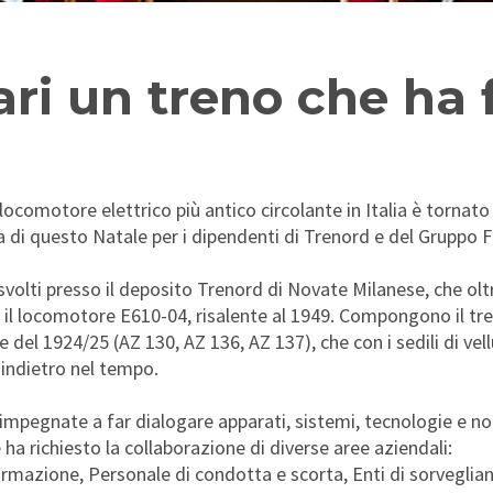
ari un treno che ha 
locomotore elettrico più antico circolante in Italia è tornato
na di questo Natale per i dipendenti di Trenord e del Gruppo 
o svolti presso il deposito Trenord di Novate Milanese, che ol
il locomotore E610-04, risalente al 1949. Compongono il tre
 del 1924/25 (AZ 130, AZ 136, AZ 137), che con i sedili di vell
 indietro nel tempo.
 impegnate a far dialogare apparati, sistemi, tecnologie e n
 ha richiesto la collaborazione di diverse aree aziendali:
mazione, Personale di condotta e scorta, Enti di sorveglian