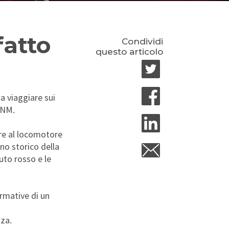
fatto
Condividi
questo articolo
 a viaggiare sui
FNM.
tre al locomotore
no storico della
uto rosso e le
ormative di un
za.