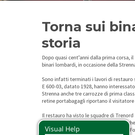
Phone Pass
Travelers with disabilities
Arts and Culture
Tax Relief
Io Viaggio Card
First class supplement
Torna sui bin
Malpensa Express
Carta Plus Lombardia
storia
Cross border tickets
Bike transportation
Gift Cards
Animal transportation
Dopo quasi cent’anni dalla prima corsa, il 
binari lombardi, in occasione della Stren
Sono infatti terminati i lavori di restaur
E 600-03, datato 1928, hanno interessato 
Strenna anche tre carrozze di prima classe
retine portabagagli riportano il visitatore
Il restauro ha visto le squadre di Trenord
secolo fa con quelli di oggi. Un lavoro che
Manutenzione, Ingegneria, Normative, For