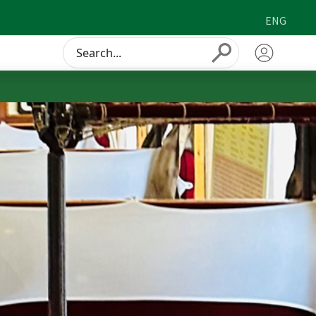
ENG
Conduct
Submit
a
search