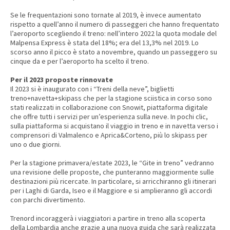
Se le frequentazioni sono tornate al 2019, è invece aumentato
rispetto a quell’anno il numero di passeggeri che hanno frequentato
l’aeroporto scegliendo il treno: nell’intero 2022 la quota modale del
Malpensa Express è stata del 18%; era del 13,3% nel 2019. Lo
scorso anno il picco è stato a novembre, quando un passeggero su
cinque da e per l’aeroporto ha scelto il treno.
Per il 2023 proposte rinnovate
Il 2023 si è inaugurato con i “Treni della neve”, biglietti
treno+navetta+skipass che per la stagione sciistica in corso sono
stati realizzati in collaborazione con Snowit, piattaforma digitale
che offre tutti i servizi per un’esperienza sulla neve. In pochi clic,
sulla piattaforma si acquistano il viaggio in treno e in navetta verso i
comprensori di Valmalenco e Aprica&Corteno, più lo skipass per
uno o due giorni.
Per la stagione primavera/estate 2023, le “Gite in treno” vedranno
una revisione delle proposte, che punteranno maggiormente sulle
destinazioni più ricercate. In particolare, si arricchiranno gli itinerari
per i Laghi di Garda, Iseo e il Maggiore e si amplieranno gli accordi
con parchi divertimento.
Trenord incoraggerà i viaggiatori a partire in treno alla scoperta
della Lombardia anche grazie a una nuova guida che sarà realizzata