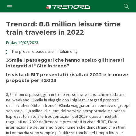
Cond
Submit
a
searc
Trenord: 8.8 million leisure time
train travelers in 2022
Friday 10/02/2023
The press releases are in italian only
35mila i passeggeri che hanno scelto gli itinerari
integrati di “Gite in treno”
In vista di BIT presentati i risultati 2022 e le nuove
proposte per il 2023
8,8 milioni di passeggeri in treno verso mete turistiche in estate e
nei weekend; 35mila in viaggio con i biglietti integrati proposti
dall’iniziativa “Gite in treno”; 90mila viaggiatori tra comitive e gruppi
scolastici; 3,8 milioni di clienti del servizio aeroportuale Malpensa
Express, tornato alle frequentazioni del 2019: questi i risultati
raggiunti nel 2022 da Trenord e presentati in vista di BIT, Fiera
internazionale del turismo. Sono numeri che dimostrano che i treni
in Lombardia sono sempre più utilizzati anche nel tempo libero e