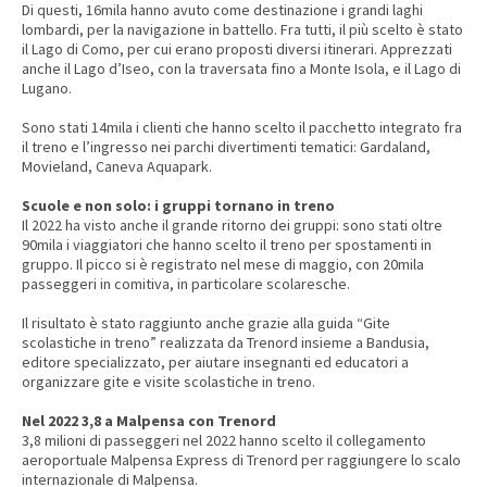
Di questi, 16mila hanno avuto come destinazione i grandi laghi
lombardi, per la navigazione in battello. Fra tutti, il più scelto è stato
il Lago di Como, per cui erano proposti diversi itinerari. Apprezzati
anche il Lago d’Iseo, con la traversata fino a Monte Isola, e il Lago di
Lugano.
Sono stati 14mila i clienti che hanno scelto il pacchetto integrato fra
il treno e l’ingresso nei parchi divertimenti tematici: Gardaland,
Movieland, Caneva Aquapark.
Scuole e non solo: i gruppi tornano in treno
Il 2022 ha visto anche il grande ritorno dei gruppi: sono stati oltre
90mila i viaggiatori che hanno scelto il treno per spostamenti in
gruppo. Il picco si è registrato nel mese di maggio, con 20mila
passeggeri in comitiva, in particolare scolaresche.
Il risultato è stato raggiunto anche grazie alla guida “Gite
scolastiche in treno” realizzata da Trenord insieme a Bandusia,
editore specializzato, per aiutare insegnanti ed educatori a
organizzare gite e visite scolastiche in treno.
Nel 2022 3,8 a Malpensa con Trenord
3,8 milioni di passeggeri nel 2022 hanno scelto il collegamento
aeroportuale Malpensa Express di Trenord per raggiungere lo scalo
internazionale di Malpensa.