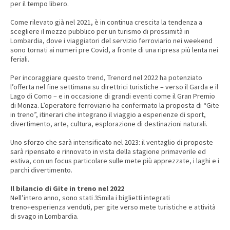
per il tempo libero.
Come rilevato già nel 2021, è in continua crescita la tendenza a
scegliere il mezzo pubblico per un turismo di prossimità in
Lombardia, dove i viaggiatori del servizio ferroviario nei weekend
sono tornati ai numeri pre Covid, a fronte di una ripresa più lenta nei
feriali.
Per incoraggiare questo trend, Trenord nel 2022 ha potenziato
l’offerta nel fine settimana su direttrici turistiche – verso il Garda e il
Lago di Como – e in occasione di grandi eventi come il Gran Premio
di Monza. L’operatore ferroviario ha confermato la proposta di “Gite
in treno”, itinerari che integrano il viaggio a esperienze di sport,
divertimento, arte, cultura, esplorazione di destinazioni naturali.
Uno sforzo che sarà intensificato nel 2023: il ventaglio di proposte
sarà ripensato e rinnovato in vista della stagione primaverile ed
estiva, con un focus particolare sulle mete più apprezzate, i laghi e i
parchi divertimento.
Il bilancio di Gite in treno nel 2022
Nell’intero anno, sono stati 35mila i biglietti integrati
treno+esperienza venduti, per gite verso mete turistiche e attività
di svago in Lombardia.