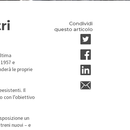
ri
Condividi
questo articolo
ultima
l 1957 e
nderà le proprie
esistenti. Il
o con l’obiettivo
isposizione un
treni nuovi – e