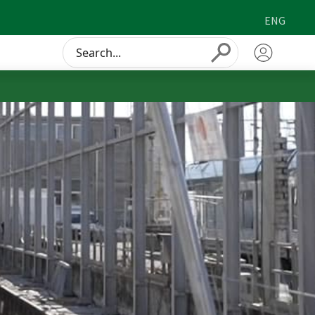
ENG
Conduct
Submit
a
search