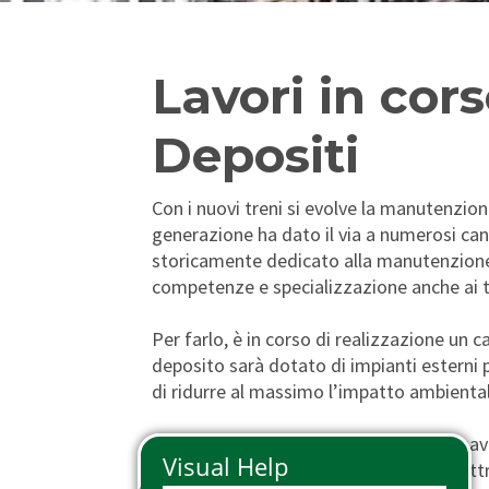
Phone Pass
Travelers with disabilities
Arts and Culture
Tax Relief
Io Viaggio Card
First class supplement
Lavori in cors
Malpensa Express
Carta Plus Lombardia
Depositi
Cross border tickets
Bike transportation
Gift Cards
Animal transportation
Con i nuovi treni si evolve la manutenzione
generazione ha dato il via a numerosi cant
storicamente dedicato alla manutenzione de
competenze e specializzazione anche ai tr
Per farlo, è in corso di realizzazione un c
deposito sarà dotato di impianti esterni pe
di ridurre al massimo l’impatto ambiental
Con la conclusione dei lavori, nella prim
ulteriore ambiente per gli interventi – att