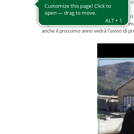
sistemi automatizzati per la pulizia e la r
Il deposito di Lecco – come altri sul terr
negli interventi. Oltre che a Lecco, la pr
anche il prossimo anno vedrà l’avvio di prog