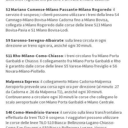
S2 Mariano Comense-Milano Passante-Milano Rogoredo
: il
servizio è sospeso; i clienti possono utilizzare i treni della linea S4
Camnago-Milano Bovisa-Milano Cadorna fino a Milano Bovisa,
collegata a Milano Rogoredo dalle corse delle linee S13 Milano
Bovisa-Pavia e S1 Milano Bovisa-Lodi.
S9 Saronno-Seregno-Albairate
: sulla linea circola in ogni
direzione un treno ogni ora, anziché ogni 30 minuti.
S11 Rho-Milano-Como-Chiasso
: i treni circolano fra Milano Porta
Garibaldi e Chiasso. Il collegamento fra Milano Porta Garibaldi e Rho
è garantito dalle corse delle linee S5 Varese-Milano-Treviglio e S6
Novara-Milano-Pioltello.
Malpensa Express
: il collegamento Milano Cadorna-Malpensa
Aeroporto prevede una corsa ogni ora per direzione (al minuto .27
da Cadorna e .26 da Malpensa T1), anziché ogni 30 minuti.
Continueranno a circolare ogni 30 minuti le corse che collegano lo
scalo aeroportuale con Milano Porta Garibaldi e Milano Centrale.
S40 Como-Mendrisio-Varese
: il servizio sulla linea transfrontaliera
effettuata da treni TILO è sospeso. I viaggiatori possono utilizzare
le corse delle linee TILO S10 Biasca- Bellinzona-Lugano-Chiasso-
Como San Giovanni e S50 Biasca-Bellinzona-Lugano- Varese-