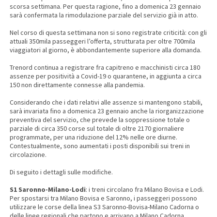
scorsa settimana. Per questa ragione, fino a domenica 23 gennaio
sarà confermata la rimodulazione parziale del servizio già in atto.
Nel corso di questa settimana non si sono registrate criticità: con gli
attuali 350mila passeggeri l’offerta, strutturata per oltre 700mila
viaggiatori al giorno, è abbondantemente superiore alla domanda.
Trenord continua a registrare fra capitreno e macchinisti circa 180
assenze per positività a Covid-19 o quarantene, in aggiunta a circa
150 non direttamente connesse alla pandemia.
Considerando che i dati relativi alle assenze si mantengono stabili,
sarà invariata fino a domenica 23 gennaio anche la riorganizzazione
preventiva del servizio, che prevede la soppressione totale o
parziale di circa 350 corse sul totale di oltre 2170 giornaliere
programmate, per una riduzione del 12% nelle ore diurne.
Contestualmente, sono aumentati i posti disponibili sui treni in
circolazione.
Di seguito i dettagli sulle modifiche.
S1 Saronno-Milano-Lodi
: i treni circolano fra Milano Bovisa e Lodi.
Per spostarsi tra Milano Bovisa e Saronno, i passeggeri possono
utilizzare le corse della linea S3 Saronno-Bovisa-Milano Cadorna o
delle linee regionali che partono e arrivano a Milano Cadorna.