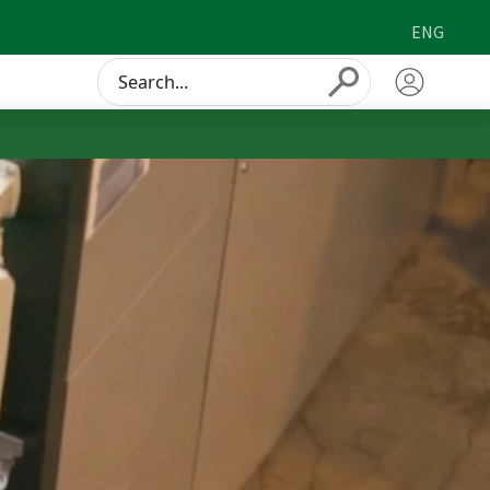
ENG
Conduct
Submit
a
search