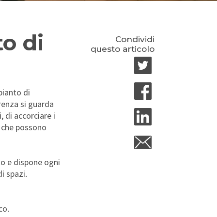
o di
Condividi
questo articolo
pianto di
renza si guarda
 di accorciare i
hi che possono
to e dispone ogni
i spazi.
co.