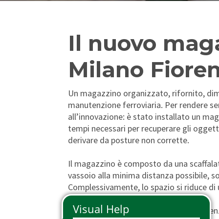
Phone Pass
Travelers with disabilities
Arts and Culture
Tax Relief
Io Viaggio Card
First class supplement
Il nuovo mag
Malpensa Express
Carta Plus Lombardia
Milano Fiore
Cross border tickets
Bike transportation
Gift Cards
Animal transportation
Un magazzino organizzato, rifornito, dime
manutenzione ferroviaria. Per rendere sem
all’innovazione: è stato installato un ma
tempi necessari per recuperare gli oggetti
derivare da posture non corrette.
Il magazzino è composto da una scaffalatu
vassoio alla minima distanza possibile, so
Complessivamente, lo spazio si riduce di u
Dopo la prima esperienza a Milano Fioren